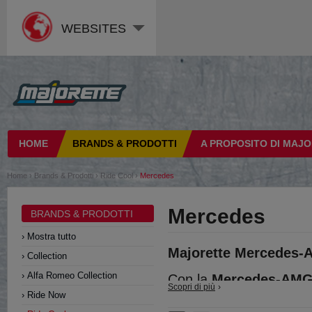
WEBSITES
HOME
BRANDS & PRODOTTI
A PROPOSITO DI MAJ
Home
›
Brands & Prodotti
›
Ride Cool
›
Mercedes
Mercedes
BRANDS & PRODOTTI
Mostra tutto
Majorette Mercedes-A
Collection
Alfa Romeo Collection
Con la
Mercedes-AMG E
Scopri di più
Ride Now
casa di Stoccarda prend